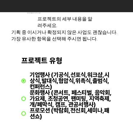
BUSINESS PLAN
프로젝트의 세부 내용을 알
려주세요.
기획 중 이시거나 확정되지 않은 사업도 괜찮습니다.
가장 유사한 항목을 선택해 주시면 됩니다.
프로젝트 유형
기업행사 (기공식,선포식,워크샵,시
상식,발대식,협압식,위촉식,출범식,
컨퍼런스)
문화행사 (콘서트, 페스티벌, 음악회,
가요제, 초청공연, 팬미팅, 지역축제,
개/폐막식, 캠프, 관공서행사)
프로모션 (박람회,전신회,세미나,패
션쇼)