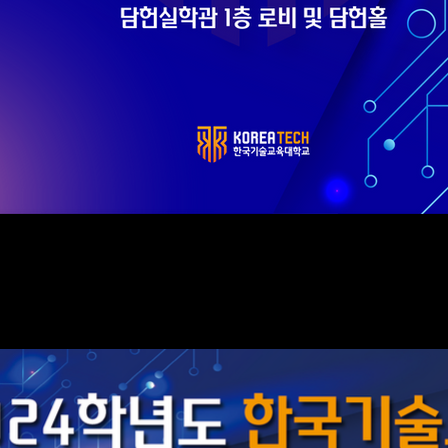
-
안
현수막(세로형, 가로형)